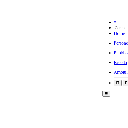
×
Home
Persone
Pubblic
Facoltà
Ambiti 
IT
E
☰