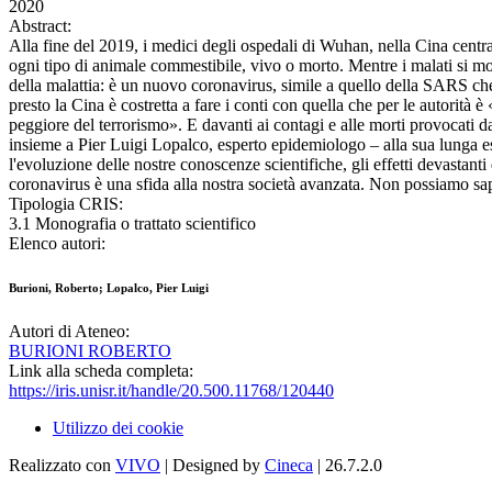
2020
Abstract:
Alla fine del 2019, i medici degli ospedali di Wuhan, nella Cina central
ogni tipo di animale commestibile, vivo o morto. Mentre i malati si mo
della malattia: è un nuovo coronavirus, simile a quello della SARS ch
presto la Cina è costretta a fare i conti con quella che per le autorit
peggiore del terrorismo». E davanti ai contagi e alle morti provocati d
insieme a Pier Luigi Lopalco, esperto epidemiologo – alla sua lunga esp
l'evoluzione delle nostre conoscenze scientifiche, gli effetti devastanti
coronavirus è una sfida alla nostra società avanzata. Non possiamo sa
Tipologia CRIS:
3.1 Monografia o trattato scientifico
Elenco autori:
Burioni, Roberto; Lopalco, Pier Luigi
Autori di Ateneo:
BURIONI ROBERTO
Link alla scheda completa:
https://iris.unisr.it/handle/20.500.11768/120440
Utilizzo dei cookie
Realizzato con
VIVO
| Designed by
Cineca
| 26.7.2.0