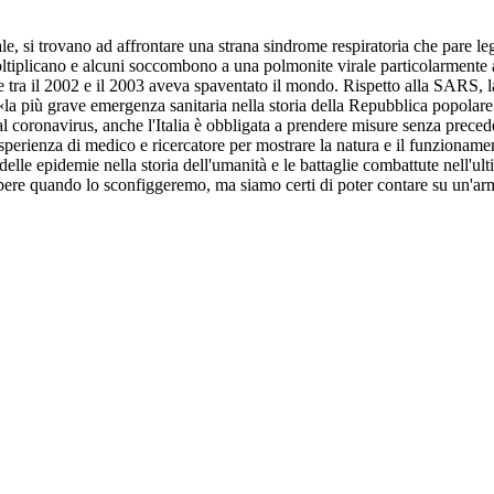
e, si trovano ad affrontare una strana sindrome respiratoria che pare lega
ltiplicano e alcuni soccombono a una polmonite virale particolarmente ag
e tra il 2002 e il 2003 aveva spaventato il mondo. Rispetto alla SARS,
à è «la più grave emergenza sanitaria nella storia della Repubblica popol
al coronavirus, anche l'Italia è obbligata a prendere misure senza preced
erienza di medico e ricercatore per mostrare la natura e il funzionament
 delle epidemie nella storia dell'umanità e le battaglie combattute nell'ul
pere quando lo sconfiggeremo, ma siamo certi di poter contare su un'arm