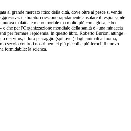
ta al grande mercato ittico della città, dove oltre al pesce si vende
gressiva, i laboratori riescono rapidamente a isolare il responsabile
 la nuova malattia è meno mortale ma molto più contagiosa, e ben
are» e che per l'Organizzazione mondiale della sanità è «una minaccia
enti per fermare l'epidemia. In questo libro, Roberto Burioni attinge –
o dei virus, il loro passaggio (spillover) dagli animali all'uomo,
timo secolo contro i nostri nemici più piccoli e più feroci. Il nuovo
a formidabile: la scienza.