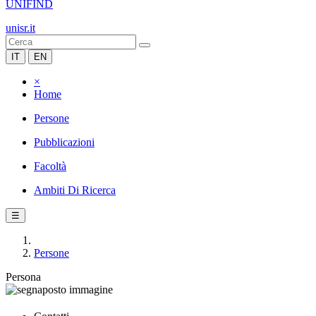
UNIFIND
unisr.it
IT
EN
×
Home
Persone
Pubblicazioni
Facoltà
Ambiti Di Ricerca
☰
Persone
Persona