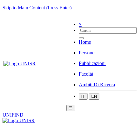
Skip to Main Content (Press Enter)
×
Home
Persone
Pubblicazioni
Facoltà
Ambiti Di Ricerca
IT
EN
☰
UNIFIND
|