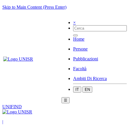
Skip to Main Content (Press Enter)
×
Home
Persone
Pubblicazioni
Facoltà
Ambiti Di Ricerca
IT
EN
☰
UNIFIND
|