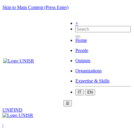
Skip to Main Content (Press Enter)
×
Home
People
Outputs
Organizations
Expertise & Skills
IT
EN
☰
UNIFIND
|