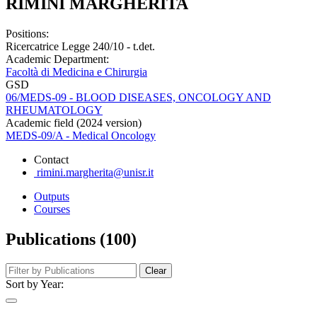
RIMINI MARGHERITA
Positions:
Ricercatrice Legge 240/10 - t.det.
Academic Department:
Facoltà di Medicina e Chirurgia
GSD
06/MEDS-09 - BLOOD DISEASES, ONCOLOGY AND
RHEUMATOLOGY
Academic field (2024 version)
MEDS-09/A - Medical Oncology
Contact
rimini.margherita@unisr.it
Outputs
Courses
Publications (100)
Clear
Sort by Year: