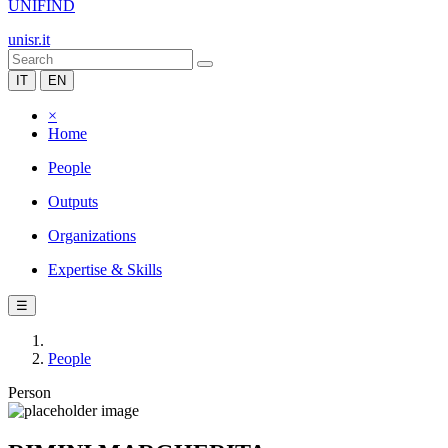
UNIFIND
unisr.it
IT
EN
×
Home
People
Outputs
Organizations
Expertise & Skills
☰
People
Person