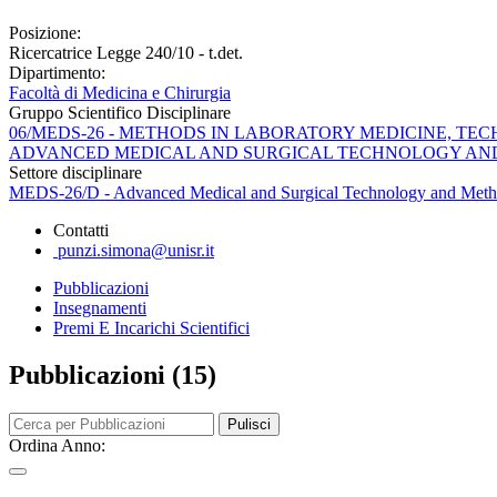
Posizione:
Ricercatrice Legge 240/10 - t.det.
Dipartimento:
Facoltà di Medicina e Chirurgia
Gruppo Scientifico Disciplinare
06/MEDS-26 - METHODS IN LABORATORY MEDICINE, TE
ADVANCED MEDICAL AND SURGICAL TECHNOLOGY A
Settore disciplinare
MEDS-26/D - Advanced Medical and Surgical Technology and Met
Contatti
punzi.simona@unisr.it
Pubblicazioni
Insegnamenti
Premi E Incarichi Scientifici
Pubblicazioni (15)
Pulisci
Ordina Anno: