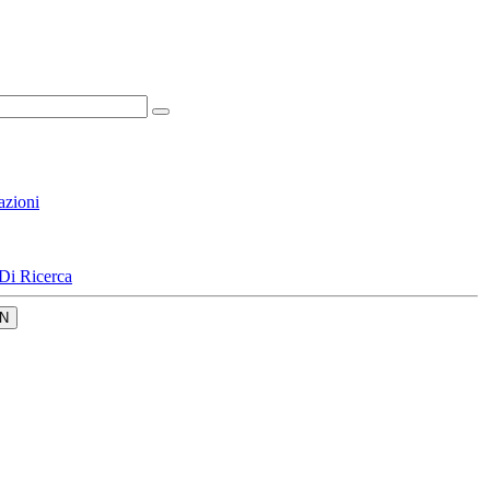
azioni
Di Ricerca
N