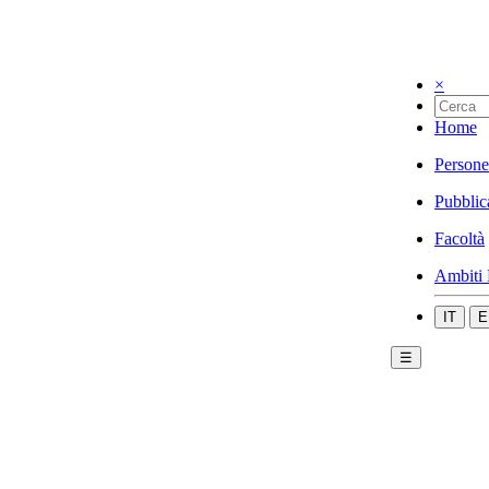
×
Home
Persone
Pubblic
Facoltà
Ambiti 
IT
E
☰