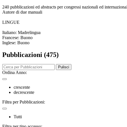
240 pubblicazioni ed abstracts per congressi nazionali ed internazional
Autore di due manuali
LINGUE
Italiano: Madrelingua
Francese: Buono
Inglese: Buono
Pubblicazioni (475)
Pulisci
Ordina Anno:
crescente
decrescente
Filtra per Pubblicazioni:
Tutti
Filtra per tipo accesso: