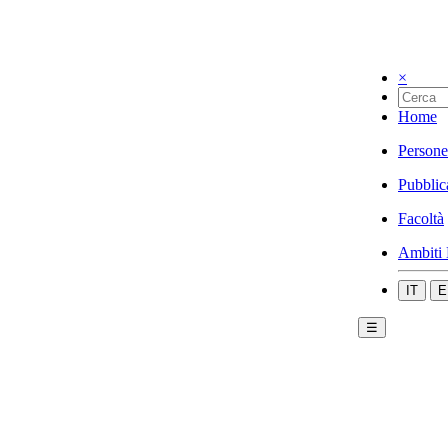
×
Home
Persone
Pubblic
Facoltà
Ambiti 
IT
E
☰