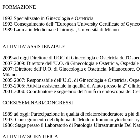
FORMAZIONE
1993 Specializzato in Ginecologia e Ostetricia
1993 Conseguimento dell’”European University Certificate of Gyneco
1989 Laurea in Medicina e Chirurgia, Università di Milano
ATTIVITA’ ASSISTENZIALE
2009-ad oggi Direttore di UOC di Ginecologia e Ostetricia dell'Ospe
2007-2009: Direttore dell’U.O. di Ginecologia e Ostetricia, Ospedal
2007: Direttore dell’U.O. di Ginecologia e Ostetricia, Milanocuore,
Milano
2005-2007: Responsabile dell’U.O. di Ginecologia e Ostetricia, Osp
1993-2005: Attività assistenziale in qualità di Aiuto presso la 2° Clin
2001-2004: Coordinatore e segretario dell’unità di endoscopia del Cen
CORSI/SEMINARI/CONGRESSI
1989 ad oggi: Partecipazione in qualità di relatore/moderatore a più di
1993: Conseguimento del diploma di “Modern Immunocytochemistry” 
1986: Stage presso il Laboratorio di Patologia Ultrastrutturale Del Na
ATTIVITA’ SCIENTIFICA