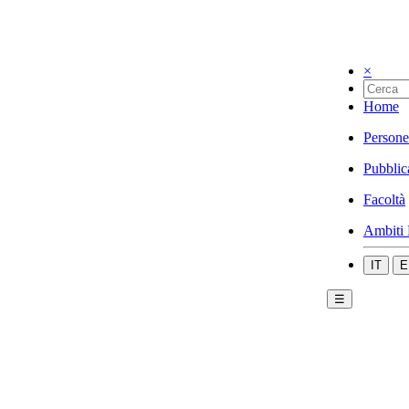
×
Home
Persone
Pubblic
Facoltà
Ambiti 
IT
E
☰