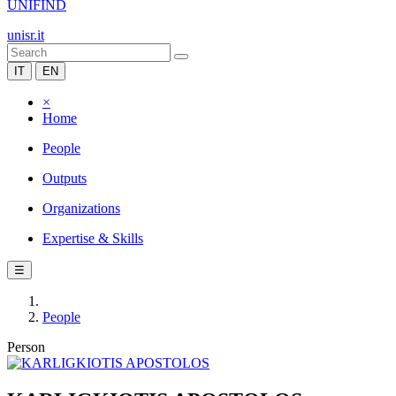
UNIFIND
unisr.it
IT
EN
×
Home
People
Outputs
Organizations
Expertise & Skills
☰
People
Person