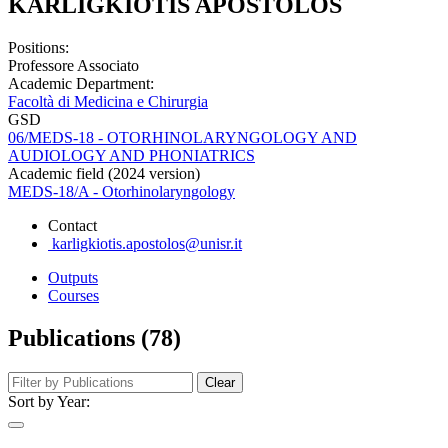
KARLIGKIOTIS APOSTOLOS
Positions:
Professore Associato
Academic Department:
Facoltà di Medicina e Chirurgia
GSD
06/MEDS-18 - OTORHINOLARYNGOLOGY AND
AUDIOLOGY AND PHONIATRICS
Academic field (2024 version)
MEDS-18/A - Otorhinolaryngology
Contact
karligkiotis.apostolos@unisr.it
Outputs
Courses
Publications (78)
Clear
Sort by Year: