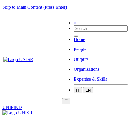
Skip to Main Content (Press Enter)
×
Home
People
Outputs
Organizations
Expertise & Skills
IT
EN
☰
UNIFIND
|