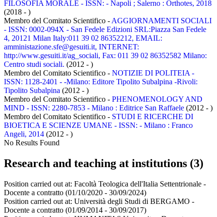
FILOSOFIA MORALE - ISSN: - Napoli ; Salerno : Orthotes, 2018
(2018 - )
Membro del Comitato Scientifico -
AGGIORNAMENTI SOCIALI
- ISSN: 0002-094X - San Fedele Edizioni SRL:Piazza San Fedele
4, 20121 Milan Italy:011 39 02 86352212, EMAIL:
amministazione.sfe@gesuiti.it, INTERNET:
http://www.gesuiti.it/ag_sociali, Fax: 011 39 02 86352582 Milano:
Centro studi sociali.
(2012 - )
Membro del Comitato Scientifico -
NOTIZIE DI POLITEIA -
ISSN: 1128-2401 - -Milano: Editore Tipolito Subalpina -Rivoli:
Tipolito Subalpina
(2012 - )
Membro del Comitato Scientifico -
PHENOMENOLOGY AND
MIND - ISSN: 2280-7853 - Milano : Editrice San Raffaele
(2012 - )
Membro del Comitato Scientifico -
STUDI E RICERCHE DI
BIOETICA E SCIENZE UMANE - ISSN: - Milano : Franco
Angeli, 2014
(2012 - )
No Results Found
Research and teaching at institutions (3)
Position carried out at:
Facoltà Teologica dell'Italia Settentrionale -
Docente a contratto
(01/10/2020 - 30/09/2024)
Position carried out at:
Università degli Studi di BERGAMO -
Docente a contratto
(01/09/2014 - 30/09/2017)