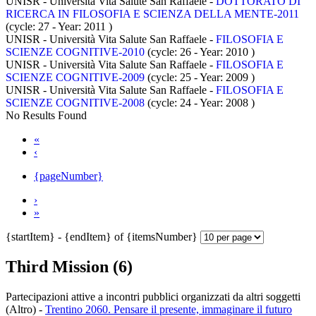
UNISR - Università Vita Salute San Raffaele -
DOTTORATO DI
RICERCA IN FILOSOFIA E SCIENZA DELLA MENTE-2011
(cycle: 27 - Year: 2011
)
UNISR - Università Vita Salute San Raffaele -
FILOSOFIA E
SCIENZE COGNITIVE-2010
(cycle: 26 - Year: 2010
)
UNISR - Università Vita Salute San Raffaele -
FILOSOFIA E
SCIENZE COGNITIVE-2009
(cycle: 25 - Year: 2009
)
UNISR - Università Vita Salute San Raffaele -
FILOSOFIA E
SCIENZE COGNITIVE-2008
(cycle: 24 - Year: 2008
)
No Results Found
«
‹
{pageNumber}
›
»
{startItem} - {endItem} of {itemsNumber}
Third Mission (6)
Partecipazioni attive a incontri pubblici organizzati da altri soggetti
(Altro)
-
Trentino 2060. Pensare il presente, immaginare il futuro