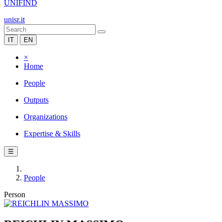
UNIFIND
unisr.it
IT
EN
×
Home
People
Outputs
Organizations
Expertise & Skills
☰
People
Person