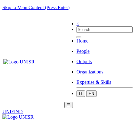
Skip to Main Content (Press Enter)
×
Home
People
Outputs
Organizations
Expertise & Skills
IT
EN
☰
UNIFIND
|