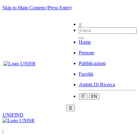
Skip to Main Content (Press Enter)
×
Home
Persone
Pubblicazioni
Facoltà
Ambiti Di Ricerca
IT
EN
☰
UNIFIND
|