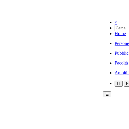
×
Home
Persone
Pubblic
Facoltà
Ambiti 
IT
E
☰