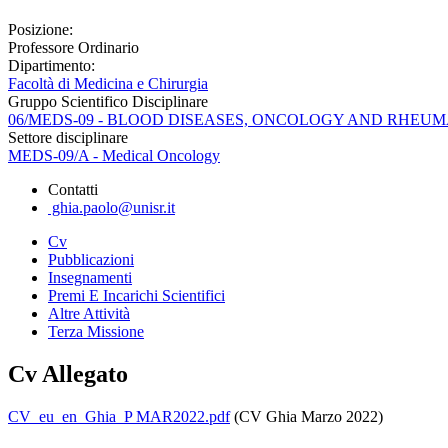
Posizione:
Professore Ordinario
Dipartimento:
Facoltà di Medicina e Chirurgia
Gruppo Scientifico Disciplinare
06/MEDS-09 - BLOOD DISEASES, ONCOLOGY AND RHEU
Settore disciplinare
MEDS-09/A - Medical Oncology
Contatti
ghia.paolo@unisr.it
Cv
Pubblicazioni
Insegnamenti
Premi E Incarichi Scientifici
Altre Attività
Terza Missione
Cv Allegato
CV_eu_en_Ghia_P MAR2022.pdf
(CV Ghia Marzo 2022)