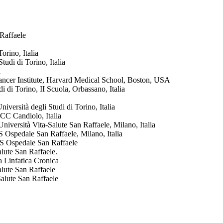
 Raffaele
orino, Italia
udi di Torino, Italia
a
ancer Institute, Harvard Medical School, Boston, USA
 di Torino, II Scuola, Orbassano, Italia
versità degli Studi di Torino, Italia
CC Candiolo, Italia
iversità Vita-Salute San Raffaele, Milano, Italia
 Ospedale San Raffaele, Milano, Italia
CS Ospedale San Raffaele
lute San Raffaele.
a Linfatica Cronica
alute San Raffaele
alute San Raffaele
.