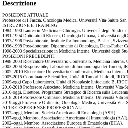
Descrizione
POSIZIONE ATTUALE
Professore di I Fascia, Oncologia Medica, Università Vita-Salute San
ISTRUZIONE E TRAINING
1984-1990 Laurea in Medicina e Chirurgia, Università degli Studi di T
1991-1994 Dottorato di Ricerca, Oncologia Umana, Università degli St
1993-1996 Post-dottorato, Institute for Immunology, Basilea, Svizzer
1996-1998 Post-dottorato, Dipartmento di Oncologia, Dana-Farber C
1998-2003 Specializzazione in Medicina Interna, Università degli Studi
POSIZIONI PRECEDENTI
1998-2003 Ricercatore Universitario Confermato, Medicina Interna, Uni
2003-2004 Responsabile, Laboratorio di Immunologia dei Tumori, IR
2005–2010 Ricercatore Universitario Confermato, Medicina Interna, Un
2005-2015 Coordinatore Scientifico, Unità di Tumori Linfoidi, IRCCS
2009-oggi Capo Laboratorio, Unità di Neoplasie linfocitarie B, IRC
2010-2018 Professore Associato, Medicina Interna, Università Vita-Sa
2016-oggi, Direttore, Programma Strategico di Ricerca sulla Leucemi
2018-2019 Professore Ordinario, Medicina Interna, Università Vita-S
2019-oggi Professore Ordinario, Oncologia Medica, Università Vita-S
ALTRE ESPERIENZE PROFESSIONALI
1997–oggi, Membro, Società Americana di Ematologia (ASH).
1997-oggi, Membro, Associazione Americana di Immunologia (AAI)
2002–oggi, Membro, Associazione Europea di Ematologia (EHA).