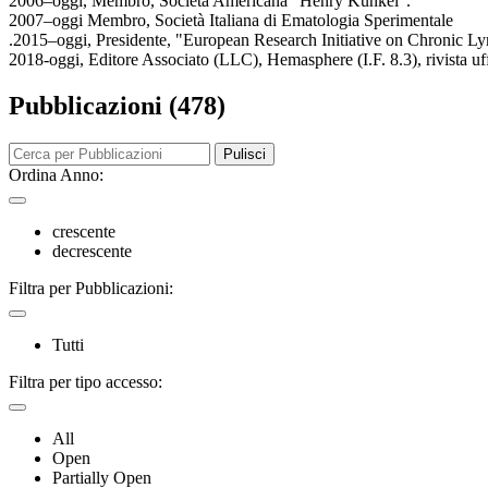
2006–oggi, Membro, Società Americana “Henry Kunkel”.
2007–oggi Membro, Società Italiana di Ematologia Sperimentale
.2015–oggi, Presidente, "European Research Initiative on Chronic 
2018-oggi, Editore Associato (LLC), Hemasphere (I.F. 8.3), rivista uf
Pubblicazioni (478)
Pulisci
Ordina Anno:
crescente
decrescente
Filtra per Pubblicazioni:
Tutti
Filtra per tipo accesso:
All
Open
Partially Open