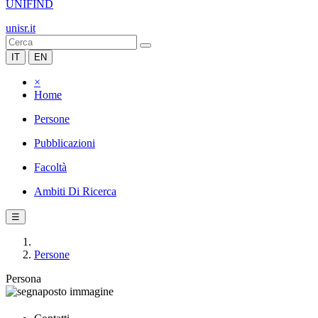
UNIFIND
unisr.it
IT
EN
×
Home
Persone
Pubblicazioni
Facoltà
Ambiti Di Ricerca
☰
Persone
Persona