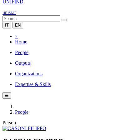
UNIFIND
unisr.it
IT
EN
×
Home
People
Outputs
Organizations
Expertise & Skills
☰
People
Person