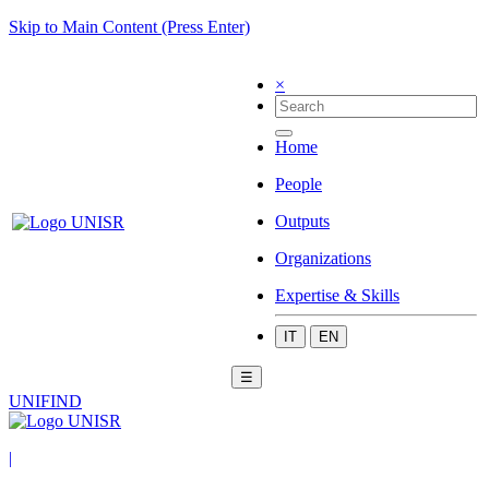
Skip to Main Content (Press Enter)
×
Home
People
Outputs
Organizations
Expertise & Skills
IT
EN
☰
UNIFIND
|