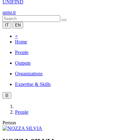
UNIFIND
unisr.it
IT
EN
×
Home
People
Outputs
Organizations
Expertise & Skills
☰
People
Person