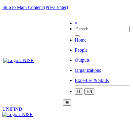
Skip to Main Content (Press Enter)
×
Home
People
Outputs
Organizations
Expertise & Skills
IT
EN
☰
UNIFIND
|