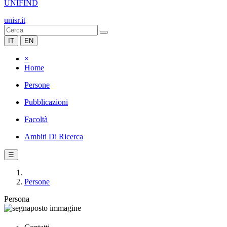
UNIFIND
unisr.it
IT
EN
×
Home
Persone
Pubblicazioni
Facoltà
Ambiti Di Ricerca
☰
Persone
Persona