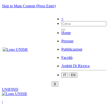
Skip to Main Content (Press Enter)
×
Home
Persone
Pubblicazioni
Facoltà
Ambiti Di Ricerca
IT
EN
☰
UNIFIND
|