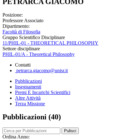
PETRARCA GIACOMO
Posizione:
Professore Associato
Dipartimento:
Facoltà di Filosofia
Gruppo Scientifico Disciplinare
11/PHIL-01 - THEORETICAL PHILOSOPHY
Settore disciplinare
PHIL-01/A - Theoretical Philosophy
Contatti
petrarca.giacomo@unisr.it
Pubblicazioni
Insegnamenti
Premi E Incarichi Scientifici
Altre Attività
Terza Missione
Pubblicazioni (40)
Pulisci
Ordina Anno: