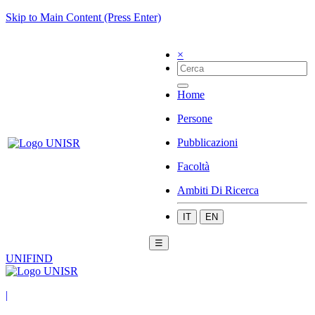
Skip to Main Content (Press Enter)
×
Home
Persone
Pubblicazioni
Facoltà
Ambiti Di Ricerca
IT
EN
☰
UNIFIND
|