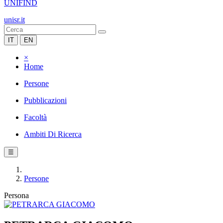
UNIFIND
unisr.it
IT
EN
×
Home
Persone
Pubblicazioni
Facoltà
Ambiti Di Ricerca
☰
Persone
Persona