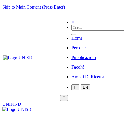
Skip to Main Content (Press Enter)
×
Home
Persone
Pubblicazioni
Facoltà
Ambiti Di Ricerca
IT
EN
☰
UNIFIND
|