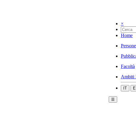
×
Home
Persone
Pubblic
Facoltà
Ambiti 
IT
E
☰