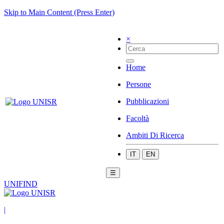
Skip to Main Content (Press Enter)
×
Home
Persone
Pubblicazioni
Facoltà
Ambiti Di Ricerca
IT
EN
☰
UNIFIND
|