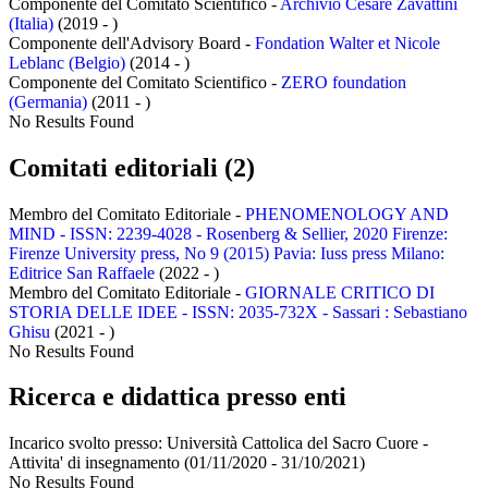
Componente del Comitato Scientifico -
Archivio Cesare Zavattini
(Italia)
(2019 - )
Componente dell'Advisory Board -
Fondation Walter et Nicole
Leblanc (Belgio)
(2014 - )
Componente del Comitato Scientifico -
ZERO foundation
(Germania)
(2011 - )
No Results Found
Comitati editoriali (2)
Membro del Comitato Editoriale -
PHENOMENOLOGY AND
MIND - ISSN: 2239-4028 - Rosenberg & Sellier, 2020 Firenze:
Firenze University press, No 9 (2015) Pavia: Iuss press Milano:
Editrice San Raffaele
(2022 - )
Membro del Comitato Editoriale -
GIORNALE CRITICO DI
STORIA DELLE IDEE - ISSN: 2035-732X - Sassari : Sebastiano
Ghisu
(2021 - )
No Results Found
Ricerca e didattica presso enti
Incarico svolto presso:
Università Cattolica del Sacro Cuore -
Attivita' di insegnamento
(01/11/2020 - 31/10/2021)
No Results Found