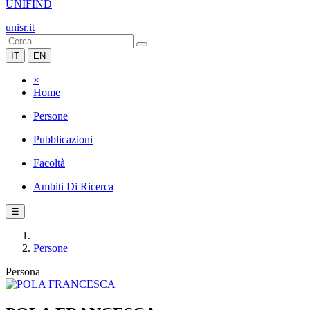
UNIFIND
unisr.it
IT
EN
×
Home
Persone
Pubblicazioni
Facoltà
Ambiti Di Ricerca
☰
Persone
Persona