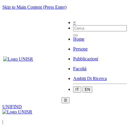
Skip to Main Content (Press Enter)
×
Home
Persone
Pubblicazioni
Facoltà
Ambiti Di Ricerca
IT
EN
☰
UNIFIND
|