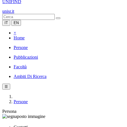
UNIFIND
unisr.it
IT
EN
×
Home
Persone
Pubblicazioni
Facoltà
Ambiti Di Ricerca
☰
Persone
Persona