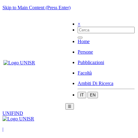
Skip to Main Content (Press Enter)
×
Home
Persone
Pubblicazioni
Facoltà
Ambiti Di Ricerca
IT
EN
☰
UNIFIND
|