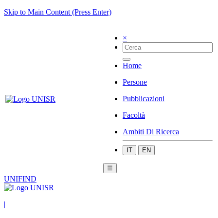
Skip to Main Content (Press Enter)
×
Home
Persone
Pubblicazioni
Facoltà
Ambiti Di Ricerca
IT
EN
☰
UNIFIND
|