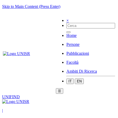
Skip to Main Content (Press Enter)
×
Home
Persone
Pubblicazioni
Facoltà
Ambiti Di Ricerca
IT
EN
☰
UNIFIND
|