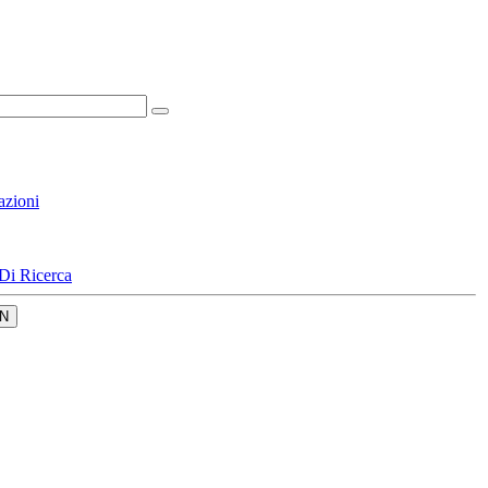
azioni
Di Ricerca
N