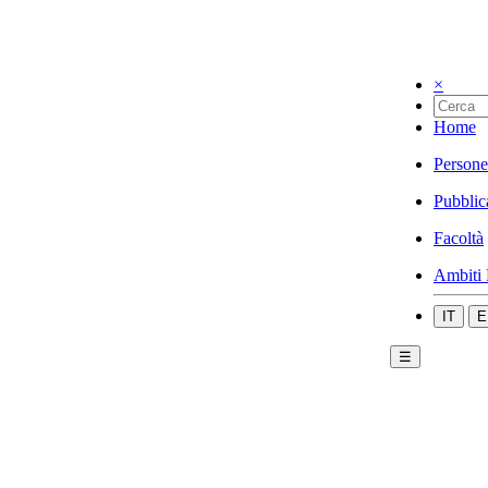
×
Home
Persone
Pubblic
Facoltà
Ambiti 
IT
E
☰