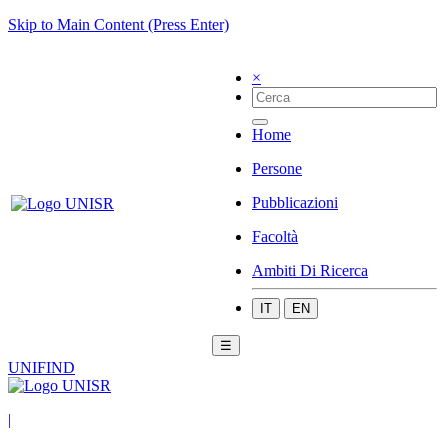
Skip to Main Content (Press Enter)
×
Home
Persone
Pubblicazioni
Facoltà
Ambiti Di Ricerca
IT
EN
☰
UNIFIND
|