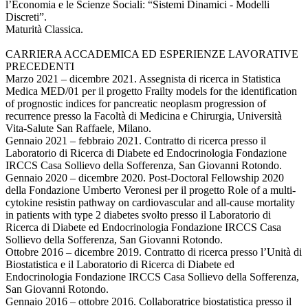
l’Economia e le Scienze Sociali: “Sistemi Dinamici - Modelli
Discreti”.
Maturità Classica.
CARRIERA ACCADEMICA ED ESPERIENZE LAVORATIVE
PRECEDENTI
Marzo 2021 – dicembre 2021. Assegnista di ricerca in Statistica
Medica MED/01 per il progetto Frailty models for the identification
of prognostic indices for pancreatic neoplasm progression of
recurrence presso la Facoltà di Medicina e Chirurgia, Università
Vita-Salute San Raffaele, Milano.
Gennaio 2021 – febbraio 2021. Contratto di ricerca presso il
Laboratorio di Ricerca di Diabete ed Endocrinologia Fondazione
IRCCS Casa Sollievo della Sofferenza, San Giovanni Rotondo.
Gennaio 2020 – dicembre 2020. Post-Doctoral Fellowship 2020
della Fondazione Umberto Veronesi per il progetto Role of a multi-
cytokine resistin pathway on cardiovascular and all-cause mortality
in patients with type 2 diabetes svolto presso il Laboratorio di
Ricerca di Diabete ed Endocrinologia Fondazione IRCCS Casa
Sollievo della Sofferenza, San Giovanni Rotondo.
Ottobre 2016 – dicembre 2019. Contratto di ricerca presso l’Unità di
Biostatistica e il Laboratorio di Ricerca di Diabete ed
Endocrinologia Fondazione IRCCS Casa Sollievo della Sofferenza,
San Giovanni Rotondo.
Gennaio 2016 – ottobre 2016. Collaboratrice biostatistica presso il