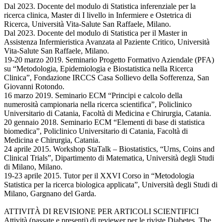
Dal 2023. Docente del modulo di Statistica inferenziale per la
ricerca clinica, Master di I livello in Infermiere e Ostetrica di
Ricerca, Università Vita-Salute San Raffaele, Milano.
Dal 2023. Docente del modulo di Statistica per il Master in
Assistenza Infermieristica Avanzata al Paziente Critico, Università
Vita-Salute San Raffaele, Milano.
19-20 marzo 2019. Seminario Progetto Formativo Aziendale (PFA)
su “Metodologia, Epidemiologia e Biostatistica nella Ricerca
Clinica”, Fondazione IRCCS Casa Sollievo della Sofferenza, San
Giovanni Rotondo.
16 marzo 2019. Seminario ECM “Principi e calcolo della
numerosità campionaria nella ricerca scientifica”, Policlinico
Universitario di Catania, Facoltà di Medicina e Chirurgia, Catania.
20 gennaio 2018. Seminario ECM “Elementi di base di statistica
biomedica”, Policlinico Universitario di Catania, Facoltà di
Medicina e Chirurgia, Catania.
24 aprile 2015. Workshop StaTalk – Biostatistics, “Urns, Coins and
Clinical Trials”, Dipartimento di Matematica, Università degli Studi
di Milano, Milano.
19-23 aprile 2015. Tutor per il XXVI Corso in “Metodologia
Statistica per la ricerca biologica applicata”, Università degli Studi di
Milano, Gargnano del Garda.
ATTIVITÀ DI REVISIONE PER ARTICOLI SCIENTIFICI
Attività (passate e presenti) di reviewer per le riviste Diabetes, The