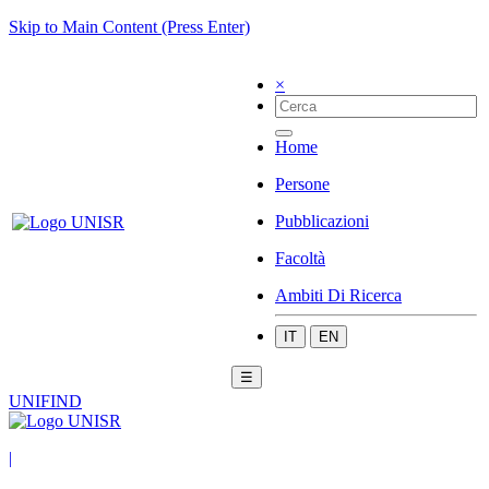
Skip to Main Content (Press Enter)
×
Home
Persone
Pubblicazioni
Facoltà
Ambiti Di Ricerca
IT
EN
☰
UNIFIND
|