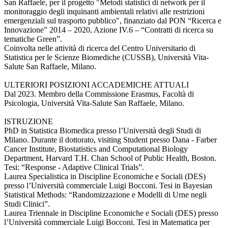
San Raffaele, per il progetto "Metodi statistici di network per il
monitoraggio degli inquinanti ambientali relativi alle restrizioni
emergenziali sul trasporto pubblico", finanziato dal PON “Ricerca e
Innovazione” 2014 – 2020, Azione IV.6 – “Contratti di ricerca su
tematiche Green”.
Coinvolta nelle attività di ricerca del Centro Universitario di
Statistica per le Scienze Biomediche (CUSSB), Università Vita-
Salute San Raffaele, Milano.
ULTERIORI POSIZIONI ACCADEMICHE ATTUALI
Dal 2023. Membro della Commissione Erasmus, Facoltà di
Psicologia, Università Vita-Salute San Raffaele, Milano.
ISTRUZIONE
PhD in Statistica Biomedica presso l’Università degli Studi di
Milano. Durante il dottorato, visiting Student presso Dana - Farber
Cancer Institute, Biostatistics and Computational Biology
Department, Harvard T.H. Chan School of Public Health, Boston.
Tesi: “Response - Adaptive Clinical Trials”.
Laurea Specialistica in Discipline Economiche e Sociali (DES)
presso l’Università commerciale Luigi Bocconi. Tesi in Bayesian
Statistical Methods: “Randomizzazione e Modelli di Urne negli
Studi Clinici”.
Laurea Triennale in Discipline Economiche e Sociali (DES) presso
l’Università commerciale Luigi Bocconi. Tesi in Matematica per