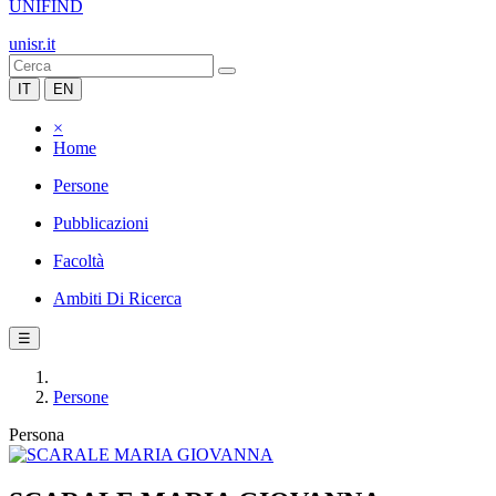
UNIFIND
unisr.it
IT
EN
×
Home
Persone
Pubblicazioni
Facoltà
Ambiti Di Ricerca
☰
Persone
Persona