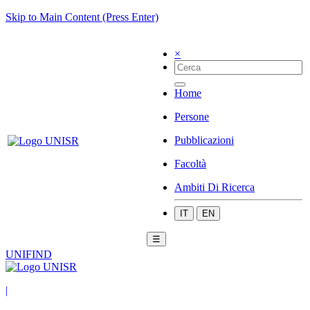
Skip to Main Content (Press Enter)
×
Home
Persone
Pubblicazioni
Facoltà
Ambiti Di Ricerca
IT
EN
☰
UNIFIND
|