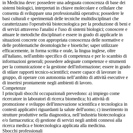
in Medicina deve: possedere una adeguata conoscenza di base dei
sistemi biologici, interpretati in chiave molecolare e cellulare che
consenta di sviluppare una professionalità operativa; possedere le
basi culturali e sperimentali delle tecniche multidisciplinari che
caratterizzano l'operatività biotecnologica per la produzione di beni e
di servizi attraverso l'analisi e l'uso di sistemi biologici; conoscere e
attuare le metodiche disciplinari e essere in grado di applicarle in
situazioni concrete con appropriata conoscenza delle normative e
delle problematiche deontologiche e bioetiche; saper utilizzare
efficacemente, in forma scritta e orale, la lingua inglese, oltre
all'italiano, nell'ambito specifico di competenza e per lo scambio di
informazioni generali; possedere adeguate competenze e strumenti
per la comunicazione e la gestione dell'informazione; essere in grado
di stilare rapporti tecnico-scientifici; essere capace di lavorare in
gruppo, di operare con autonomia nell’ambito di attività esecutive e
di inserirsi prontamente negli ambienti di lavoro.
Competenze
I principali sbocchi occupazionali prevedono: a) impiego come
ricercatore in laboratori di ricerca biomedica; b) attività di
promozione e sviluppo dell'innovazione scientifica e tecnologica in
contesti applicativi riguardanti la salute dell'uomo; c) inserimento in
strutture produttive nella diagnostica, nell’industria biotecnologica
e/o farmaceutica; d) gestione di servizi negli ambiti connessi alla
ricerca medica e biotecnologica applicata alla medicina.
Sbocchi professionali