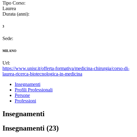
Tipo Corso:
Laurea
Durata (anni):
3
Sede:
MILANO
Url:
https://www.unisr.it/offerta-formativa/medicina-chirurgia/corso-di-
laurea-ricerca-biotecnologica-in-medicina
Insegnamenti
Profili Professionali
Persone
Professioni
Insegnamenti
Insegnamenti (23)