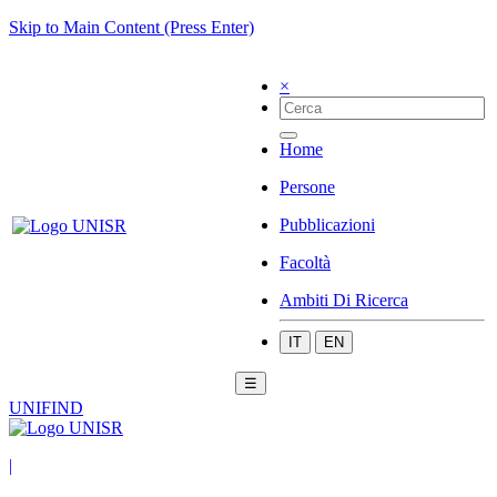
Skip to Main Content (Press Enter)
×
Home
Persone
Pubblicazioni
Facoltà
Ambiti Di Ricerca
IT
EN
☰
UNIFIND
|