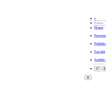
×
Home
Persone
Pubblic
Facoltà
Ambiti 
IT
E
☰