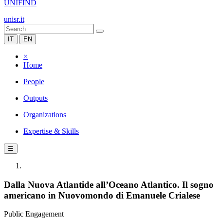
UNIFIND
unisr.it
IT
EN
×
Home
People
Outputs
Organizations
Expertise & Skills
☰
Dalla Nuova Atlantide all’Oceano Atlantico. Il sogno
americano in Nuovomondo di Emanuele Crialese
Public Engagement