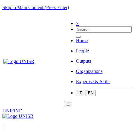
Skip to Main Content (Press Enter)
×
Home
People
Outputs
Organizations
Expertise & Skills
IT
EN
☰
UNIFIND
|