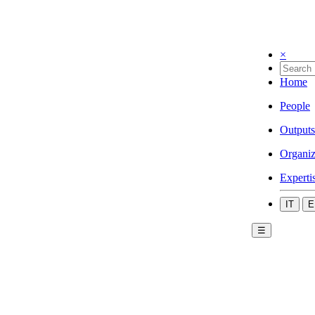
×
Home
People
Outputs
Organiz
Experti
IT
E
☰