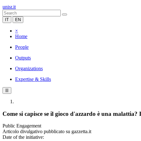
unisr.it
IT
EN
×
Home
People
Outputs
Organizations
Expertise & Skills
☰
Come si capisce se il gioco d'azzardo è una malattia? I
Public Engagement
Articolo divulgativo pubblicato su gazzetta.it
Date of the initiative: