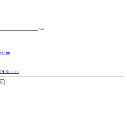
azioni
Di Ricerca
N