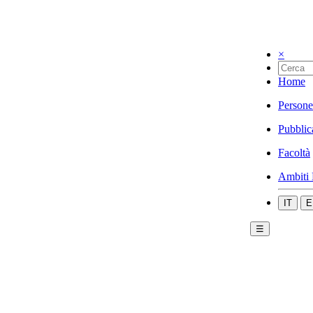
×
Home
Persone
Pubblic
Facoltà
Ambiti 
IT
E
☰