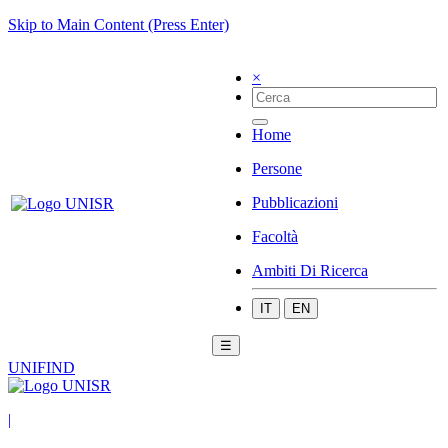
Skip to Main Content (Press Enter)
×
Home
Persone
Pubblicazioni
Facoltà
Ambiti Di Ricerca
IT
EN
☰
UNIFIND
|