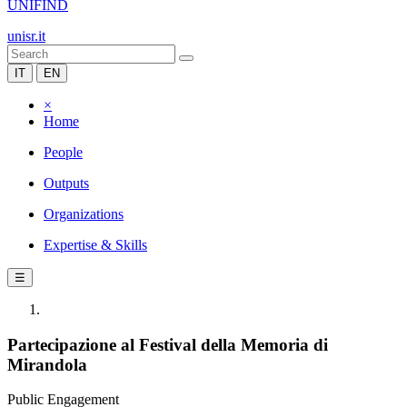
UNIFIND
unisr.it
IT
EN
×
Home
People
Outputs
Organizations
Expertise & Skills
☰
Partecipazione al Festival della Memoria di
Mirandola
Public Engagement