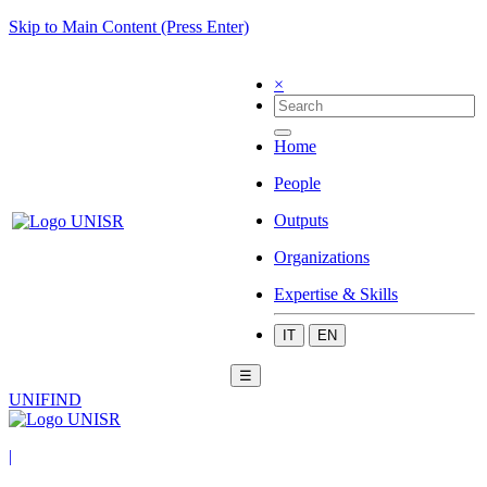
Skip to Main Content (Press Enter)
×
Home
People
Outputs
Organizations
Expertise & Skills
IT
EN
☰
UNIFIND
|