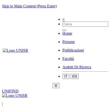
Skip to Main Content (Press Enter)
×
Home
Persone
Pubblicazioni
Facoltà
Ambiti Di Ricerca
IT
EN
☰
UNIFIND
|