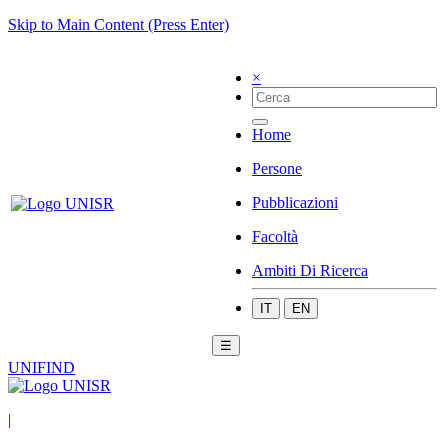
Skip to Main Content (Press Enter)
×
Home
Persone
Pubblicazioni
Facoltà
Ambiti Di Ricerca
IT
EN
☰
UNIFIND
|