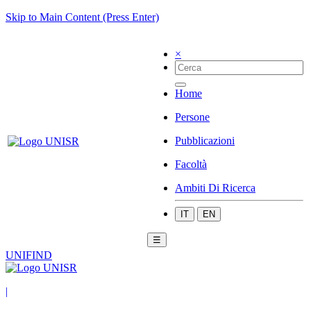
Skip to Main Content (Press Enter)
×
Home
Persone
Pubblicazioni
Facoltà
Ambiti Di Ricerca
IT
EN
☰
UNIFIND
|