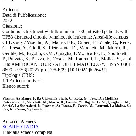
Articolo
Data di Pubblicazione:
2022
Citazione:
Continuous treatment with Ibrutinib in 100 untreated patients with
TP53 disrupted chronic lymphocytic leukemia: A real-life campus
CLL study / Visentin, A., Mauro, F.R., Cibien, F., Vitale, C., Reda,
G., Fresa, A., Ciolli, S., Pietrasanta, D., Marchetti, M., Murru, R.,
Gentile, M., Rigolin, G.M., Quaglia, F.M., Scarfo', L., Sportoletti,
P., Pravato, S., Piazza, F., Coscia, M., Laurenti, L., Molica, S., et al..
- In: AMERICAN JOURNAL OF HEMATOLOGY. - ISSN 0361-
8609. - 97:3(2022), pp. E95-E99. [10.1002/ajh.26437]
Tipologia CRIS:
1.1 Articolo in rivista
Elenco autori:
Visentin, A.; Mauro, F. R.; Cibien, F.; Vitale, C.; Reda, G.; Fresa, A.; Ciolli, S.;
Pietrasanta, D.; Marchetti, M.; Murru, R.; Gentile, M.; Rigolin, G. M.; Quaglia, F. M.;
Scarfo', L.; Sportoletti, P.; Pravato, S.; Piazza, F.; Coscia, M.; Laurenti, L.; Molica, S.;
Foa, R.; Cuneo, A.; Trentin, L.
Autori di Ateneo:
SCARFO' LYDIA
Link alla scheda completa: