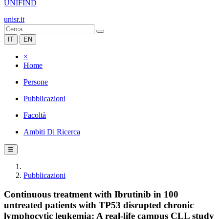
UNIFIND
unisr.it
IT
EN
×
Home
Persone
Pubblicazioni
Facoltà
Ambiti Di Ricerca
☰
Pubblicazioni
Continuous treatment with Ibrutinib in 100
untreated patients with TP53 disrupted chronic
lymphocytic leukemia: A real-life campus CLL study