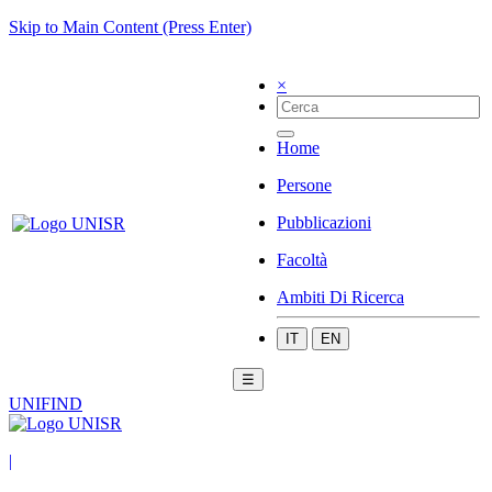
Skip to Main Content (Press Enter)
×
Home
Persone
Pubblicazioni
Facoltà
Ambiti Di Ricerca
IT
EN
☰
UNIFIND
|