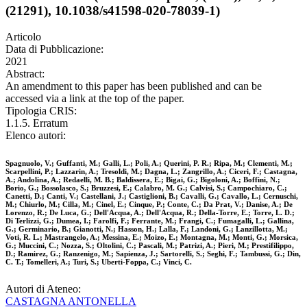
(21291), 10.1038/s41598-020-78039-1)
Articolo
Data di Pubblicazione:
2021
Abstract:
An amendment to this paper has been published and can be
accessed via a link at the top of the paper.
Tipologia CRIS:
1.1.5. Erratum
Elenco autori:
Spagnuolo, V.; Guffanti, M.; Galli, L.; Poli, A.; Querini, P. R.; Ripa, M.; Clementi, M.;
Scarpellini, P.; Lazzarin, A.; Tresoldi, M.; Dagna, L.; Zangrillo, A.; Ciceri, F.; Castagna,
A.; Andolina, A.; Redaelli, M. B.; Baldissera, E.; Bigai, G.; Bigoloni, A.; Boffini, N.;
Borio, G.; Bossolasco, S.; Bruzzesi, E.; Calabro, M. G.; Calvisi, S.; Campochiaro, C.;
Canetti, D.; Canti, V.; Castellani, J.; Castiglioni, B.; Cavalli, G.; Cavallo, L.; Cernuschi,
M.; Chiurlo, M.; Cilla, M.; Cinel, E.; Cinque, P.; Conte, C.; Da Prat, V.; Danise, A.; De
Lorenzo, R.; De Luca, G.; Dell'Acqua, A.; Dell'Acqua, R.; Della-Torre, E.; Torre, L. D.;
Di Terlizzi, G.; Dumea, I.; Farolfi, F.; Ferrante, M.; Frangi, C.; Fumagalli, L.; Gallina,
G.; Germinario, B.; Gianotti, N.; Hasson, H.; Lalla, F.; Landoni, G.; Lanzillotta, M.;
Voti, R. L.; Mastrangelo, A.; Messina, E.; Moizo, E.; Montagna, M.; Monti, G.; Morsica,
G.; Muccini, C.; Nozza, S.; Oltolini, C.; Pascali, M.; Patrizi, A.; Pieri, M.; Prestifilippo,
D.; Ramirez, G.; Ranzenigo, M.; Sapienza, J.; Sartorelli, S.; Seghi, F.; Tambussi, G.; Din,
C. T.; Tomelleri, A.; Turi, S.; Uberti-Foppa, C.; Vinci, C.
Autori di Ateneo:
CASTAGNA ANTONELLA