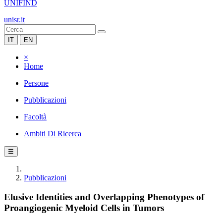
UNIFIND
unisr.it
IT
EN
×
Home
Persone
Pubblicazioni
Facoltà
Ambiti Di Ricerca
☰
Pubblicazioni
Elusive Identities and Overlapping Phenotypes of
Proangiogenic Myeloid Cells in Tumors