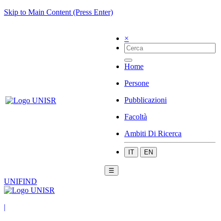
Skip to Main Content (Press Enter)
×
Home
Persone
Pubblicazioni
Facoltà
Ambiti Di Ricerca
IT
EN
☰
UNIFIND
|