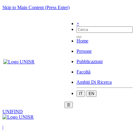
Skip to Main Content (Press Enter)
×
Home
Persone
Pubblicazioni
Facoltà
Ambiti Di Ricerca
IT
EN
☰
UNIFIND
|