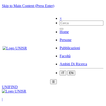
Skip to Main Content (Press Enter)
×
Home
Persone
Pubblicazioni
Facoltà
Ambiti Di Ricerca
IT
EN
☰
UNIFIND
|