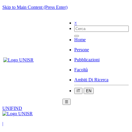
Skip to Main Content (Press Enter)
×
Home
Persone
Pubblicazioni
Facoltà
Ambiti Di Ricerca
IT
EN
☰
UNIFIND
|