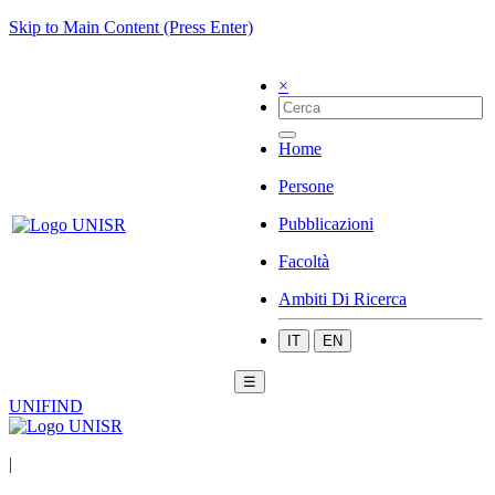
Skip to Main Content (Press Enter)
×
Home
Persone
Pubblicazioni
Facoltà
Ambiti Di Ricerca
IT
EN
☰
UNIFIND
|