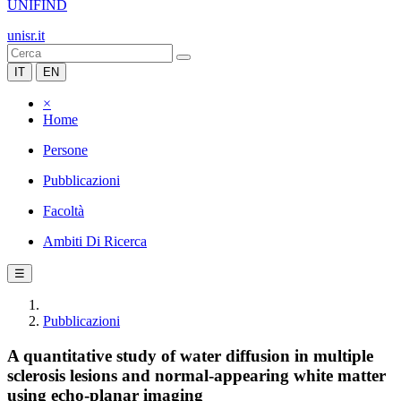
UNIFIND
unisr.it
IT
EN
×
Home
Persone
Pubblicazioni
Facoltà
Ambiti Di Ricerca
☰
Pubblicazioni
A quantitative study of water diffusion in multiple
sclerosis lesions and normal-appearing white matter
using echo-planar imaging