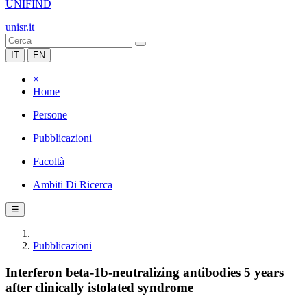
UNIFIND
unisr.it
IT
EN
×
Home
Persone
Pubblicazioni
Facoltà
Ambiti Di Ricerca
☰
Pubblicazioni
Interferon beta-1b-neutralizing antibodies 5 years
after clinically istolated syndrome