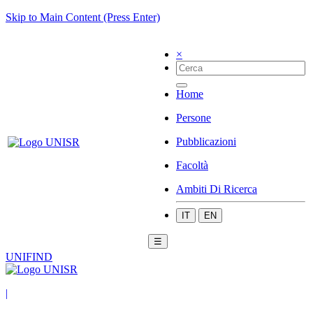
Skip to Main Content (Press Enter)
×
Home
Persone
Pubblicazioni
Facoltà
Ambiti Di Ricerca
IT
EN
☰
UNIFIND
|