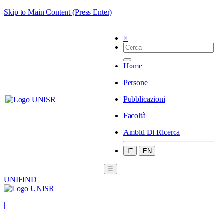
Skip to Main Content (Press Enter)
×
Home
Persone
Pubblicazioni
Facoltà
Ambiti Di Ricerca
IT
EN
☰
UNIFIND
|