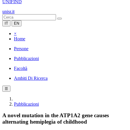
UNIFIND
unisr.it
IT
EN
×
Home
Persone
Pubblicazioni
Facoltà
Ambiti Di Ricerca
☰
Pubblicazioni
A novel mutation in the ATP1A2 gene causes
alternating hemiplegia of childhood