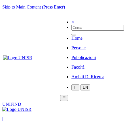
Skip to Main Content (Press Enter)
×
Home
Persone
Pubblicazioni
Facoltà
Ambiti Di Ricerca
IT
EN
☰
UNIFIND
|