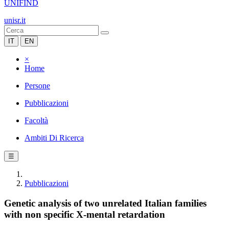
UNIFIND
unisr.it
IT
EN
×
Home
Persone
Pubblicazioni
Facoltà
Ambiti Di Ricerca
☰
Pubblicazioni
Genetic analysis of two unrelated Italian families
with non specific X-mental retardation