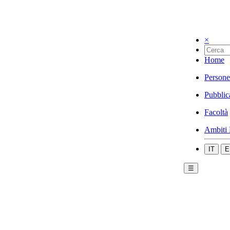
×
Home
Persone
Pubblic
Facoltà
Ambiti 
IT
E
☰