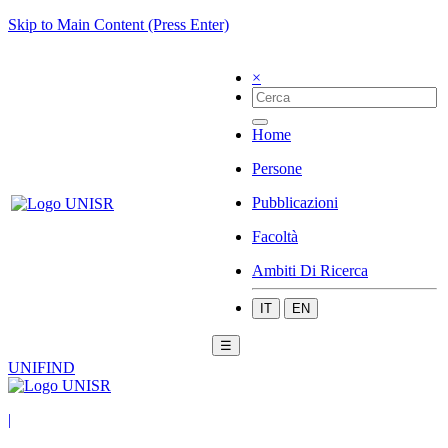
Skip to Main Content (Press Enter)
×
Home
Persone
Pubblicazioni
Facoltà
Ambiti Di Ricerca
IT
EN
☰
UNIFIND
|