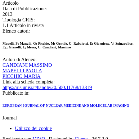
Articolo
Data di Pubblicazione:
2013
Tipologia CRIS:
1.1 Articolo in rivista
Elenco autori:
Mapelli, P; Mangili, G; Picchio, M; Gentile, C; Rabaiotti, E; Giorgione, V; Spinapolice,
Eg; Gianolli, L; Messa, C; Candiani, Massimo
Autori di Ateneo:
CANDIANI MASSIMO
MAPELLI PAOLA
PICCHIO MARIA
Link alla scheda completa:
https://iris.unisr.it/handle/20.500.11768/13319
Pubblicato in:
EUROPEAN JOURNAL OF NUCLEAR MEDICINE AND MOLECULAR IMAGING
Journal
Utilizzo dei cookie
Realizzato con
VIVO
| Designed by
Cineca
| 26.7.2.0