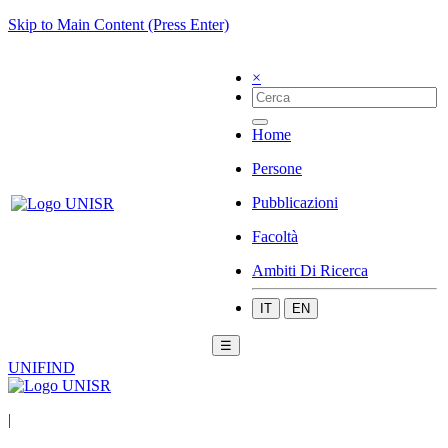
Skip to Main Content (Press Enter)
×
Home
Persone
Pubblicazioni
Facoltà
Ambiti Di Ricerca
IT
EN
☰
UNIFIND
|