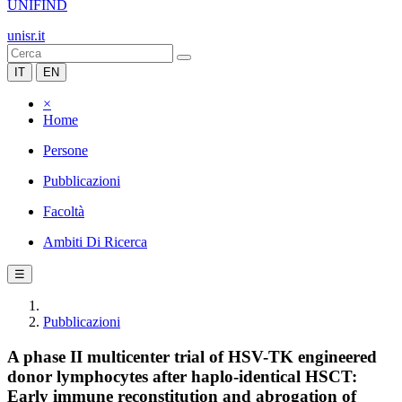
UNIFIND
unisr.it
IT
EN
×
Home
Persone
Pubblicazioni
Facoltà
Ambiti Di Ricerca
☰
Pubblicazioni
A phase II multicenter trial of HSV-TK engineered
donor lymphocytes after haplo-identical HSCT:
Early immune reconstitution and abrogation of