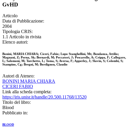
GvHD
Articolo
Data di Pubblicazione:
2004
Tipologia CRIS:
1.1 Articolo in rivista
Elenco autori:
Bonini, MARIA CHIARA; Ciceri, Fabio; Lupo Stanghellini, Mt; Bondanza, Attilio;
Magnani, Z; Perna, Sk; Bernardi, M; Peccatori, J; Pescarollo, A; Crippa, F; Callegaro,
L; Salomoni, M; Turchetto, L; Toma, S; Aversa, F; Apperley, J; Slavin, S; Colombi, S;
Stampino, Cg; Bregni, M; Bordignon, Claudio
Autori di Ateneo:
BONINI MARIA CHIARA
CICERI FABIO
Link alla scheda completa:
https://iris.unisr.it/handle/20.500.11768/13520
Titolo del libro:
Blood
Pubblicato in:
BLOOD