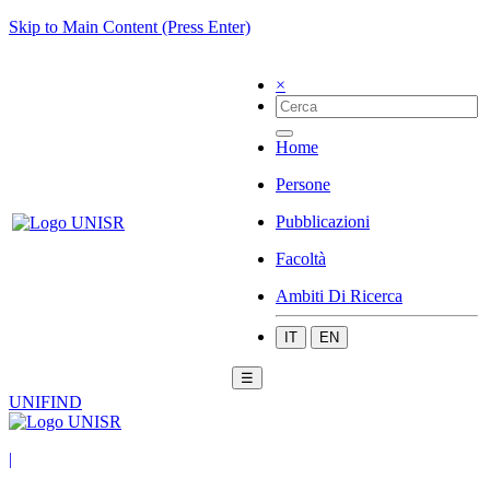
Skip to Main Content (Press Enter)
×
Home
Persone
Pubblicazioni
Facoltà
Ambiti Di Ricerca
IT
EN
☰
UNIFIND
|